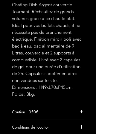
Chafing Dish Argent couvercle
Tournant. Réchauffez de grands
volumes grâce à ce chauffe plat.
Idéal pour vos buffets chauds, il ne
nécessite pas de branchement
électrique. Finition miroir poli avec
bac à eau, bac alimentaire de 9
Litres, couvercle et 2 supports à
combustible. Livré avec 2 capsules
de gel pour une durée d'utilisation
de 2h. Capsules supplémentaires
non vendues sur le site.
Dimensions : H49xL70xP45cm.
Poids : 3kg.
Caution : 350€
Le chèque de dépôt de
Conditions de location
garantie accompagné d'une copie de la
pièce d'identité seront remis à Clock Event