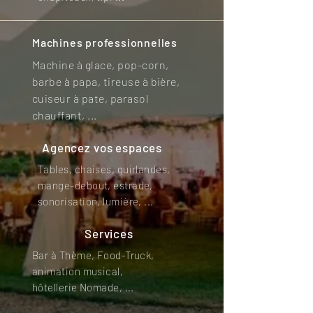
Machines professionnelles
Machine à glace, pop-corn,
barbe à papa, tireuse à bière,
cuiseur à pate, parasol
chauffant, ...
Agencez vos espaces
Tables, chaises, guirlandes,
mange-debout, estrade,
sonorisation, lumière, ...
Services
Bar à Thème, Food-Truck,
animation musical,
hôtellerie
Nomade, ...