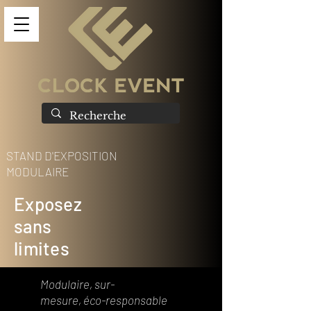
STAND D'EXPOSITION
MODULAIRE
Exposez
sans
limites
Modulaire, sur-
mesure,
éco-responsable