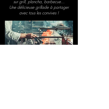
sur grill, plancha, barbecue...
Une délicieuse grillade à partager
avec tous les convives !
NOUS CONTACTER
Clock Event
, 52 Rue de Dijon 59200
Tourcoing //
contact@clockevent.com
// Tel:
0782328323
Clock Event, Agence de conception et de création de stands
modulaire sur-mesure.