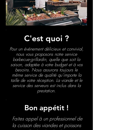
C'est quoi ?
Pour un événement délicieux et convivial,
nous vous proposons notre service
barbecue-grillardin, quelle que soit la
saison, adaptée à votre budget et à vos
besoins. Nous assurons toujours le
même service de qualité qu’importe la
taille de votre réception. La viande et le
service des serveurs est inclus dans la
prestation.
Bon appétit !
Faites appel à un professionnel de
la cuisson des viandes et poissons