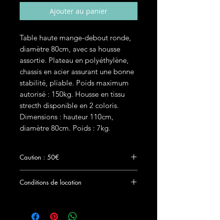
Ajouter au panier
Table haute mange-debout ronde,
diamètre 80cm, avec sa housse
assortie. Plateau en polyéthylène,
chassis en acier assurant une bonne
stabilité, pliable. Poids maximum
autorisé : 150kg. Housse en tissu
strecth disponible en 2 coloris.
Dimensions : hauteur 110cm,
diamètre 80cm. Poids : 7kg.
Caution : 50€
Le chèque de dépôt de
Conditions de location
garantie accompagné d'une copie de la
pièce d'identité seront remis à Clock Event
Prix TTC hors frais de livraison. Vous pouvez
par courrier ou en main propre au plus tard
retirer et restituer cet article gratuitement à
le jour de la location du matériel. Aucun
l'agence de Tourcoing. Choisissiez votre