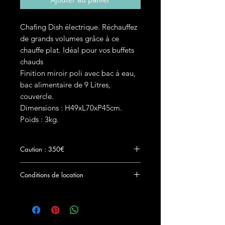
Chafing Dish électrique. Réchauffez
de grands volumes grâce à ce
chauffe plat. Idéal pour vos buffets
chauds
Finition miroir poli avec bac à eau,
bac alimentaire de 9 Litres,
couvercle.
Dimensions : H49xL70xP45cm.
Poids : 3kg.
Caution : 350€
Le chèque de dépôt de
Conditions de location
garantie accompagné d'une copie de la
pièce d'identité seront remis à Clock Event
Prix TTC hors frais de livraison. Vous pouvez
par courrier ou en main propre au plus tard
retirer et restituer cet article gratuitement à
le jour de la location du matériel. Aucun
l'agence de Tourcoing. Choisissiez votre
matériel ne pourra être délivré en l'absence
option de livraison lors de la validation de
de ces pièces. Le chèque de caution et la