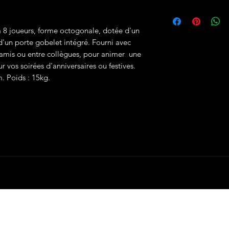
main propre au plus tard 
Prix TTC hors frais de liv
matériel ne pourra être 
cet article gratuitement 
chèque de caution et la 
option de livraison lors
 8 joueurs, forme octogonale, dotée d'un
nom que celui de la co
Pour plus d'informations 
Le chèque sera restitué a
d'un porte gobelet intégré. Fourni avec
location.
paiement de la facture.
e amis ou entre collègues, pour animer une
Pour + d'informations, c
r vos soirées d'anniversaires ou festives.
location.
. Poids : 15kg.