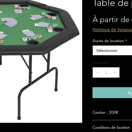
Table de 
À partir de
Politique de livrais
Durée de location
*
Sélectionner
Quantité
*
Aj
Caution : 200€
Le chèque de dépôt de 
Conditions de location
pièce d'identité seront r