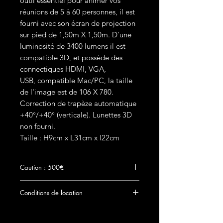
outil essentiel pour animer vos
réunions de 5 à 60 personnes, il est
fourni avec son écran de projection
sur pied de 1,50m X 1,50m. D'une
luminosité de 3400 lumens il est
compatible 3D, et possède des
connectiques HDMI, VGA,
USB, compatible Mac/PC, la taille
de l'image est de 106 X 780.
Correction de trapèze automatique
+40°/+40° (verticale). Lunettes 3D
non fourni.
Taille : H9cm x L31cm x l22cm
Caution : 500€
Le chèque de dépôt de
Conditions de location
garantie accompagné d'une copie de la
pièce d'identité seront remis à Clock Event
Prix TTC hors frais de livraison. Vous pouvez
par courrier ou en main propre au plus tard
retirer et restituer cet article gratuitement à
le jour de la location du matériel. Aucun